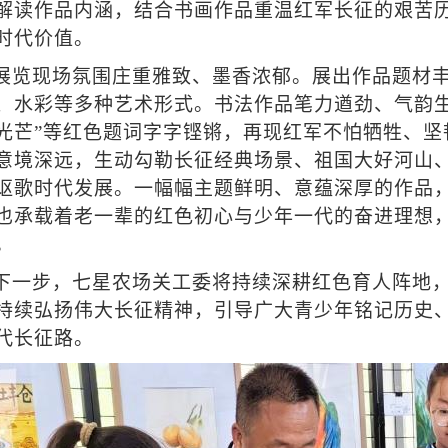
解读作品内涵，结合书画作品重温红军长征的艰苦
时代价值。
展览现场氛围庄重雅致、墨香浓郁。展出作品题材
、水彩等多种艺术形式。书法作品笔力遒劲、气韵生
光芒”等红色题词字字铿锵，再现红军不怕牺牲、坚
意境深远，生动勾勒长征经典场景、祖国大好河山
讴歌时代发展。一幅幅主题鲜明、意蕴深厚的作品
也承载着老一辈的红色初心与少年一代的奋进理想
。
下一步，七星农场关工委将持续深耕红色育人阵地
持续弘扬伟大长征精神，引导广大青少年铭记历史
代长征路。