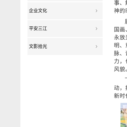
事、
神的
企业文化
平安三江
国画
永放
明、
文影拾光
脉、
力，
风貌
动，
新时