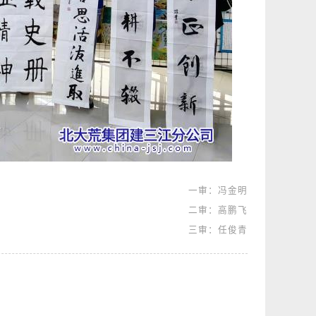
一审：冯金明
二审：高鹏飞
三审：任俊青