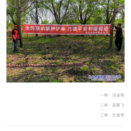
一审：冯金明
二审：高鹏飞
三审：任俊青