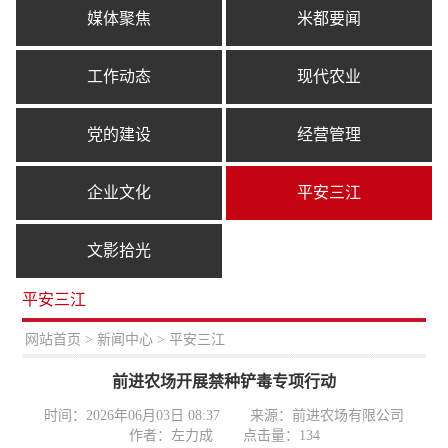
媒体聚焦
米都要闻
工作动态
现代农业
党的建设
经营管理
企业文化
平安三江
文影拾光
平安三江
置：
网站首页
>
新闻中心
> 平安三江
前进农场开展禁种铲毒专项行动
时间：2026年06月03日 08:37
来源：前进农场有限公司
作者：左力成
点击量：
134