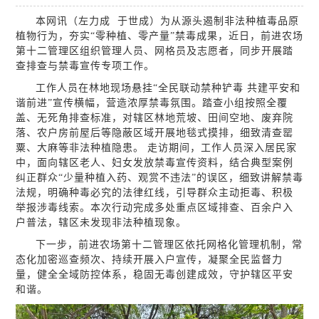
本网讯（左力成
于世成
）为从源头遏制非法种植毒品原
植物行为，夯实“零种植、零产量”禁毒成果，近日，前进农场
第十二管理区组织管理人员、网格员及志愿者，同步开展踏
查排查与禁毒宣传专项工作。
工作人员在林地现场悬挂
“全民联动禁种铲毒 共建平安和
谐前进”宣传横幅，营造浓厚禁毒氛围。踏查小组按照全覆
盖、无死角排查标准，对辖区林地荒坡、田间空地、废弃院
落、农户房前屋后等隐蔽区域开展地毯式摸排，细致清查罂
粟、大麻等非法种植隐患。 走访期间，工作人员深入居民家
中，面向辖区老人、妇女发放禁毒宣传资料，结合典型案例
纠正群众“少量种植入药、观赏不违法”的误区，细致讲解禁毒
法规，明确种毒必究的法律红线，引导群众主动拒毒、积极
举报涉毒线索。本次行动完成多处重点区域排查、百余户入
户普法，辖区未发现非法种植现象。
下一步，
前进农场
第十二管理区依托网格化管理机制，常
态化加密巡查频次、持续开展入户宣传，凝聚全民监督力
量，健全全域防控体系，稳固无毒创建成效，守护辖区平安
和谐。