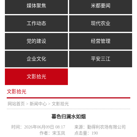
媒体聚焦
米都要闻
工作动态
现代农业
党的建设
经营管理
企业文化
平安三江
文影拾光
文影拾光
置：
网站首页
>
新闻中心
> 文影拾光
暮色归澜水如烟
时间：2026年06月09日 08:17
来源：勤得利农场有限公司
作者：宋玉凤
点击量：
190