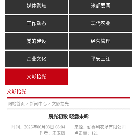
媒体聚焦
米都要闻
工作动态
现代农业
党的建设
经营管理
企业文化
平安三江
文影拾光
文影拾光
置：
网站首页
>
新闻中心
> 文影拾光
晨光初散 晓露未晞
时间：2026年06月03日 08:04
来源：勤得利农场有限公司
作者：宋玉凤
点击量：
121