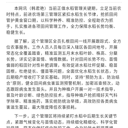
本网讯（韩君艳）当前正值水稻管理关键期，立足当前农
时特点，前进农场第三管理区紧扣水稻生长节律，抢抓田间
管护黄金窗口期，以科学种养、精准防控、全程助农为抓
手，扎实推进各项田间管理工作，全力保障水稻长势均衡、
稳健生长。
据了解，这个管理区全员扎根田间一线开展跟踪式、全方
位农事服务。工作人员人员每日深入辖区各田间地号，开展
常态化全覆盖踏查，精准监测五月末水稻叶龄、株高、分蘖
长势，详实记录苗情、墒情数据。针对田间长势不均、苗情
偏弱的稻田针对性补肥调理，有效促进水稻壮秆促蘖、稳苗
固根，杜绝徒长、僵苗等问题，全面优化水稻生长状态，为
后期稳产增收打下坚实基础。同时，坚持“预防为主、防治结
合”原则，健全田间病虫害监测预警机制，加密巡查频次，动
态跟踪病虫发生苗头。并且为种植户开展一对一技术指导，
普及叶龄诊断、绿色防控技术，指导种植户抢抓晴好天气科
学除草、精准施药，落实统防统治举措，高效防控各类病虫
害滋生蔓延，最大限度降低农事损耗。
下一步，这个管理区将持续紧盯水稻中后期生长关键节
点，紧跟气候变化与苗情动态，持续细化精细化、科学化管