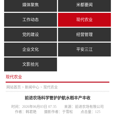
媒体聚焦
米都要闻
工作动态
现代农业
党的建设
经营管理
企业文化
平安三江
文影拾光
现代农业
置：
网站首页
>
新闻中心
> 现代农业
前进农场科学管护护航水稻丰产丰收
时间：2026年06月03日 07:35
来源：前进农场有限公司
作者：韩君艳
摄影作者：于雪松
点击量：
125