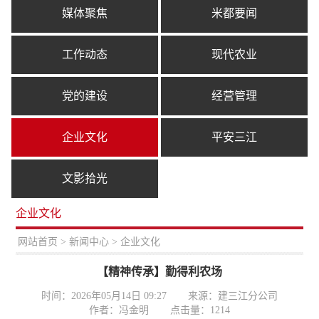
媒体聚焦
米都要闻
工作动态
现代农业
党的建设
经营管理
企业文化
平安三江
文影拾光
企业文化
置：
网站首页
>
新闻中心
> 企业文化
【精神传承】勤得利农场
时间：2026年05月14日 09:27
来源：建三江分公司
作者：冯金明
点击量：
1214