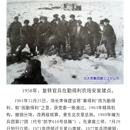
1958年，复转官兵在勤得利农场安家建点。
1961年12月25日，场长李保建议将“秦得利”改为勤得
利，取“因勤得利”之意，获党委一致通过。1963年精简机
构，撤销分场，改两级核算，隶东北农垦总局。1969年编为
兵团第27团（代号“防字610号信箱”），先隶属三师，7月29
日划归六师。1971年团部迁五星山南坡。1977年兵团撤销，