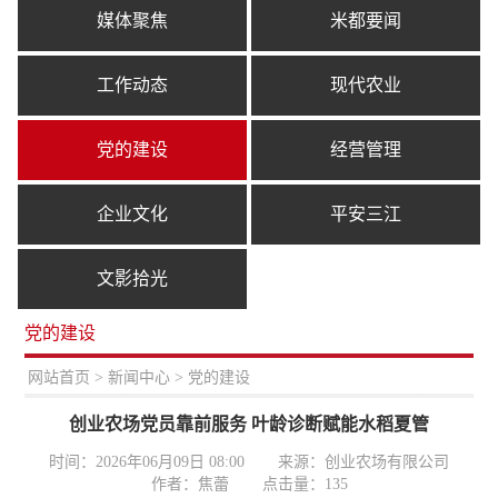
媒体聚焦
米都要闻
工作动态
现代农业
党的建设
经营管理
企业文化
平安三江
文影拾光
党的建设
置：
网站首页
>
新闻中心
> 党的建设
创业农场党员靠前服务 叶龄诊断赋能水稻夏管
时间：2026年06月09日 08:00
来源：创业农场有限公司
作者：焦蕾
点击量：
135