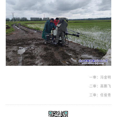
一审：冯金明
二审：高鹏飞
三审：任俊青