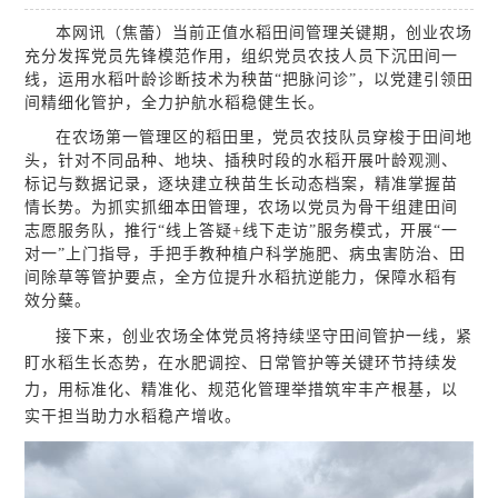
本网讯（
焦蕾
）
当前正值水稻田间管理关键期，创业农场
充分发挥党员先锋模范作用，组织党员农技人员下沉田间一
线，运用水稻叶龄诊断技术为秧苗“把脉问诊”，以党建引领田
间精细化管护，全力护航水稻稳健生长。
在农场第一管理区的稻田里，党员农技队员穿梭于田间地
头，针对不同品种、地块、插秧时段的水稻开展叶龄观测、
标记与数据记录，逐块建立秧苗生长动态档案，精准掌握苗
情长势。为抓实抓细本田管理，农场以党员为骨干组建田间
志愿服务队，推行“线上答疑+线下走访”服务模式，开展“一
对一”上门指导，手把手教种植户科学施肥、病虫害防治、田
间除草等管护要点，全方位提升水稻抗逆能力，保障水稻有
效分蘖。
接下来，创业农场全体党员将持续坚守田间管护一线，紧
盯水稻生长态势，在水肥调控、日常管护等关键环节持续发
力，用标准化、精准化、规范化管理举措筑牢丰产根基，以
实干担当助力水稻稳产增收。