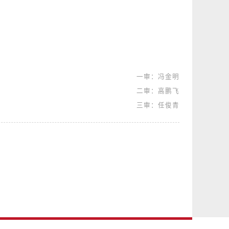
一审：冯金明
二审：高鹏飞
三审：任俊青