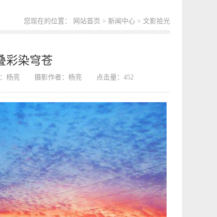
您现在的位置：
网站首页
>
新闻中心
> 文影拾光
叠彩染穹苍
：杨亮
摄影作者：杨亮
点击量：
452