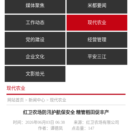
媒体聚焦
米都要闻
工作动态
现代农业
党的建设
经营管理
企业文化
平安三江
文影拾光
现代农业
置：
网站首页
>
新闻中心
> 现代农业
红卫农场防汛护航保安全 精管稻田促丰产
时间：2026年06月03日 06:38
来源：红卫农场有限公司
作者：谭德凤
点击量：
147