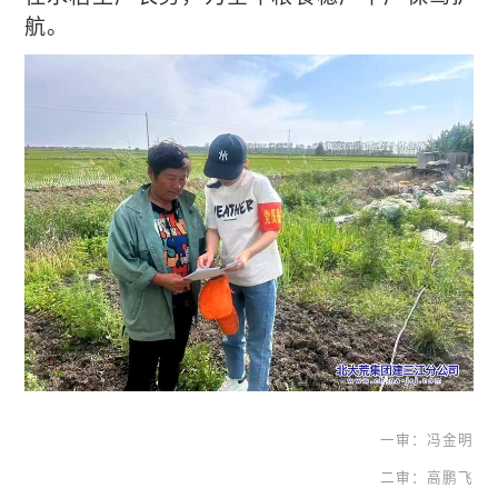
航。
一审：冯金明
二审：高鹏飞