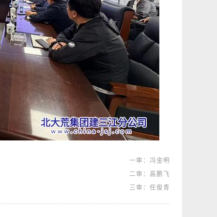
一审：冯金明
二审：高鹏飞
三审：任俊青