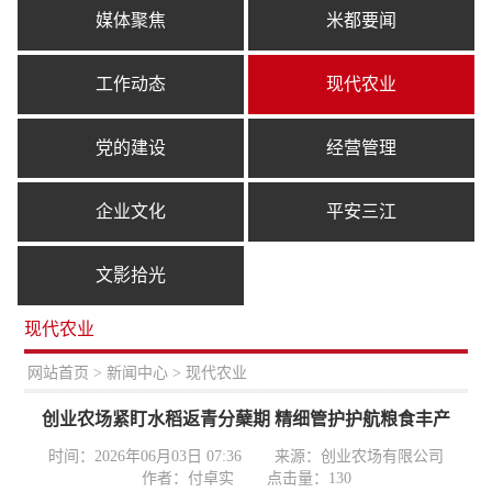
媒体聚焦
米都要闻
工作动态
现代农业
党的建设
经营管理
企业文化
平安三江
文影拾光
现代农业
置：
网站首页
>
新闻中心
> 现代农业
创业农场紧盯水稻返青分蘖期 精细管护护航粮食丰产
时间：2026年06月03日 07:36
来源：创业农场有限公司
作者：付卓实
点击量：
130