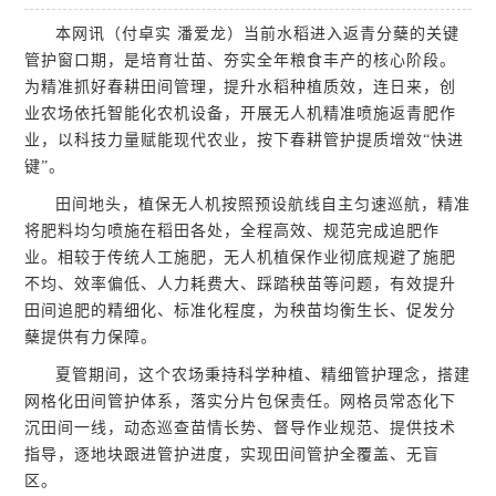
本网讯（付卓实 潘爱龙）当前水稻进入返青分蘖的关键
管护窗口期，是培育壮苗、夯实全年粮食丰产的核心阶段。
为精准抓好春耕田间管理，提升水稻种植质效，连日来，创
业农场依托智能化农机设备，开展无人机精准喷施返青肥作
业，以科技力量赋能现代农业，按下春耕管护提质增效“快进
键”。
田间地头，植保无人机按照预设航线自主匀速巡航，精准
将肥料均匀喷施在稻田各处，全程高效、规范完成追肥作
业。相较于传统人工施肥，无人机植保作业彻底规避了施肥
不均、效率偏低、人力耗费大、踩踏秧苗等问题，有效提升
田间追肥的精细化、标准化程度，为秧苗均衡生长、促发分
蘖提供有力保障。
夏管期间，这个农场秉持科学种植、精细管护理念，搭建
网格化田间管护体系，落实分片包保责任。网格员常态化下
沉田间一线，动态巡查苗情长势、督导作业规范、提供技术
指导，逐地块跟进管护进度，实现田间管护全覆盖、无盲
区。