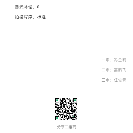
暴光补偿：0
拍摄程序：标准
一审：冯金明
二审：高鹏飞
三审：任俊青
分享二维码