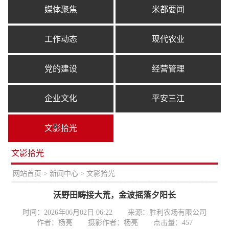
媒体聚焦
米都要闻
工作动态
现代农业
党的建设
经营管理
企业文化
平安三江
文影拾光
文影拾光
置：
网站首页
>
新闻中心
> 文影拾光
沃野田畴接大荒，金波摇落夕阳长
时间：2026年06月02日 06:22
来源：胜利农场有限公司
作者：杨亮
摄影作者：杨亮
点击量：
457