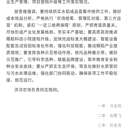
业生产管理、项目提档升级等工作落实情况。
郐思维强调，要持续抓实水稻成品苗集中统供工作，做好
成本效益分析，严格执行 "农场统筹、管理区对接、第三方运
营" 机制，紧扣 "一定三统两保障" 原则，严把育苗质量关，
尽快形成产业化发展格局，夯实丰产基础；要高质高效推进
糯稻科技小院提档升级，加快完成标准大棚建设、智能设备
配套及试验田标准化布局，强化科技赋能，推动糯稻产业提
质增效；要发挥良种示范带动作用，依托品种展示带，做好
示范推广，引导科学选种，赋能品牌建设，筑牢粮食安全和
种业安全底线；要从严抓实生态环保，常态化做好水质管控
与污水处理运维，强化部门协同联动，确保各项工作平稳衔
接、规范运行。
洪河农场负责同志陪同。
一审：冯金明
二审：高鹏飞
三审：任俊青