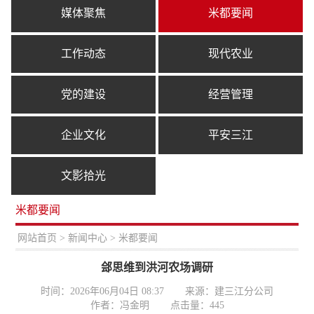
媒体聚焦
米都要闻
工作动态
现代农业
党的建设
经营管理
企业文化
平安三江
文影拾光
米都要闻
置：
网站首页
>
新闻中心
> 米都要闻
郐思维到洪河农场调研
时间：2026年06月04日 08:37
来源：建三江分公司
作者：冯金明
点击量：
445